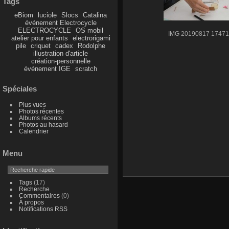
Tags
eBiom
luciole
Slocs
Catalina
événement Electrocycle
ELECTROCYCLE
OS mobil
IMG 20190817 1747
atelier pour enfants
electrorigami
pile
criquet
cadex
Rodolphe
illustration d'article
création-personnelle
événement IGE
scratch
Spéciales
Plus vues
Photos récentes
Albums récents
Photos au hasard
Calendrier
Menu
Tags
(17)
Recherche
Commentaires
(0)
À propos
Notifications RSS