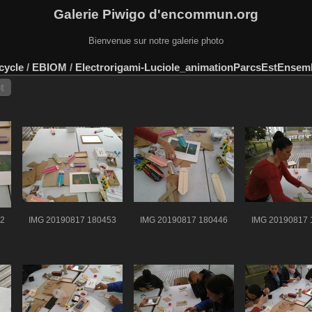
Galerie Piwigo d'encommun.org
Bienvenue sur notre galerie photo
cycle
/
EBIOM
/
Electrorigami-Luciole_animationParcsEstEnsem
t
52
IMG 20190817 180453
IMG 20190817 180446
IMG 20190817 