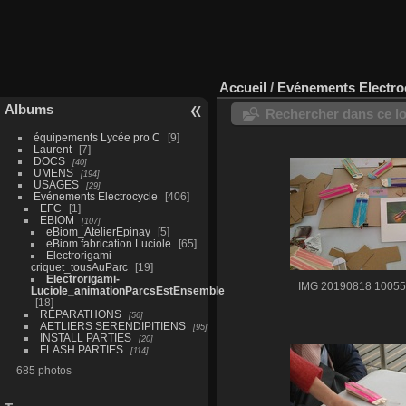
Accueil
/
Evénements Electro
Albums
Rechercher dans ce lo
équipements Lycée pro C
9
Laurent
7
DOCS
40
UMENS
194
USAGES
29
Evénements Electrocycle
406
EFC
1
EBIOM
107
eBiom_AtelierEpinay
5
eBiom fabrication Luciole
65
Electrorigami-
criquet_tousAuParc
19
Electrorigami-
IMG 20190818 1005
Luciole_animationParcsEstEnsemble
18
RÉPARATHONS
56
AETLIERS SERENDIPITIENS
95
INSTALL PARTIES
20
FLASH PARTIES
114
685 photos