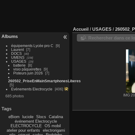
Accueil
/
USAGES
/
260502_P
Albums
Rechercher dans ce lo
équipements Lycée pro C
9
Laurent
7
DOCS
40
UMENS
194
USAGES
29
batterie
8
visio pâquerettes
9
Pisteurs juin 2026
7
260502_PriseEnMainSmartphonesLiberes
5
Evénements Electrocycle
406
IMG 2
685 photos
Tags
eBiom
luciole
Slocs
Catalina
événement Electrocycle
ELECTROCYCLE
OS mobil
atelier pour enfants
electrorigami
pile
criquet
cadex
Rodolphe